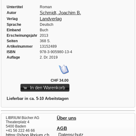
Untertitel
Roman
Schmidt, Joachim B.
Autor
Landverlag
Verlag
Sprache
Deutsch
Einband
Buch
Erscheinungsjahr
2013
Seiten
368 S.
Artikelnummer
13152489
ISBN
978-3-905980-13-4
Auflage
2. Dr. 2019
CHF 34.00
In den Warenkorb
Lieferbar in ca. 5-10 Arbeitstagen
LIBRIUM Bücher AG
Über uns
Theaterplatz 4
5400 Baden
AGB
+41 56 222 46 66
Datenschutz
https://shop.librium.ch