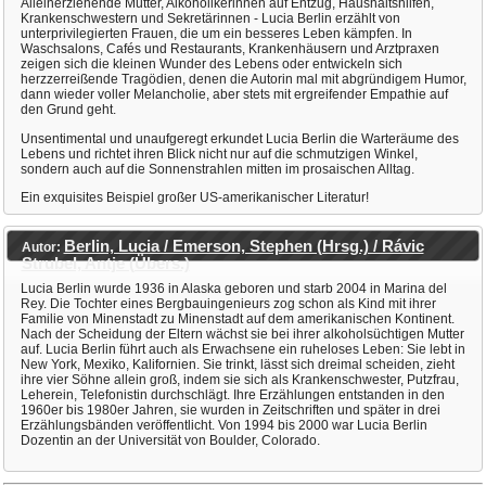
Alleinerziehende Mütter, Alkoholikerinnen auf Entzug, Haushaltshilfen,
Krankenschwestern und Sekretärinnen - Lucia Berlin erzählt von
unterprivilegierten Frauen, die um ein besseres Leben kämpfen. In
Waschsalons, Cafés und Restaurants, Krankenhäusern und Arztpraxen
zeigen sich die kleinen Wunder des Lebens oder entwickeln sich
herzzerreißende Tragödien, denen die Autorin mal mit abgründigem Humor,
dann wieder voller Melancholie, aber stets mit ergreifender Empathie auf
den Grund geht.
Unsentimental und unaufgeregt erkundet Lucia Berlin die Warteräume des
Lebens und richtet ihren Blick nicht nur auf die schmutzigen Winkel,
sondern auch auf die Sonnenstrahlen mitten im prosaischen Alltag.
Ein exquisites Beispiel großer US-amerikanischer Literatur!
Berlin, Lucia / Emerson, Stephen (Hrsg.) / Rávic
Autor:
Strubel, Antje (Übers.)
Lucia Berlin wurde 1936 in Alaska geboren und starb 2004 in Marina del
Rey. Die Tochter eines Bergbauingenieurs zog schon als Kind mit ihrer
Familie von Minenstadt zu Minenstadt auf dem amerikanischen Kontinent.
Nach der Scheidung der Eltern wächst sie bei ihrer alkoholsüchtigen Mutter
auf. Lucia Berlin führt auch als Erwachsene ein ruheloses Leben: Sie lebt in
New York, Mexiko, Kalifornien. Sie trinkt, lässt sich dreimal scheiden, zieht
ihre vier Söhne allein groß, indem sie sich als Krankenschwester, Putzfrau,
Leherein, Telefonistin durchschlägt. Ihre Erzählungen entstanden in den
1960er bis 1980er Jahren, sie wurden in Zeitschriften und später in drei
Erzählungsbänden veröffentlicht. Von 1994 bis 2000 war Lucia Berlin
Dozentin an der Universität von Boulder, Colorado.