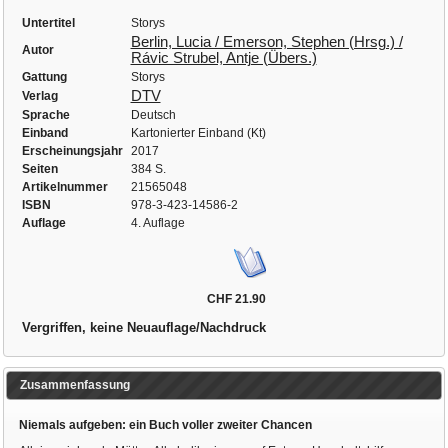
Untertitel
Storys
Berlin, Lucia / Emerson, Stephen (Hrsg.) /
Autor
Rávic Strubel, Antje (Übers.)
Gattung
Storys
DTV
Verlag
Sprache
Deutsch
Einband
Kartonierter Einband (Kt)
Erscheinungsjahr
2017
Seiten
384 S.
Artikelnummer
21565048
ISBN
978-3-423-14586-2
Auflage
4. Auflage
CHF 21.90
Vergriffen, keine Neuauflage/Nachdruck
Zusammenfassung
Niemals aufgeben: ein Buch voller zweiter Chancen