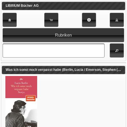
LIBRIUM Bücher AG
Rubriken
Was ich sonst noch verpasst habe (Berlin, Lucia / Emerson, Stephen (Hrsg.) / Rávic Strubel, Antje (Übers.))