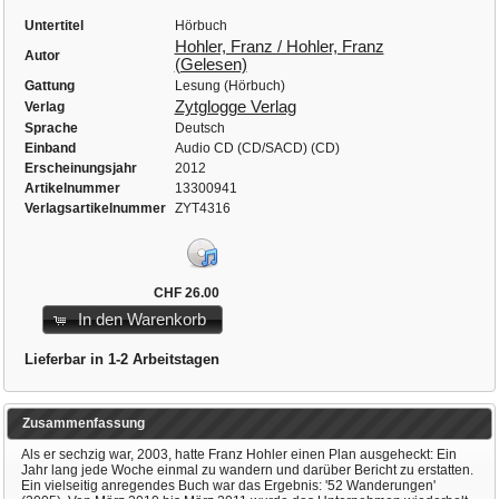
Untertitel
Hörbuch
Hohler, Franz / Hohler, Franz
Autor
(Gelesen)
Gattung
Lesung (Hörbuch)
Zytglogge Verlag
Verlag
Sprache
Deutsch
Einband
Audio CD (CD/SACD) (CD)
Erscheinungsjahr
2012
Artikelnummer
13300941
Verlagsartikelnummer
ZYT4316
CHF 26.00
In den Warenkorb
Lieferbar in 1-2 Arbeitstagen
Zusammenfassung
Als er sechzig war, 2003, hatte Franz Hohler einen Plan ausgeheckt: Ein
Jahr lang jede Woche einmal zu wandern und darüber Bericht zu erstatten.
Ein vielseitig anregendes Buch war das Ergebnis: '52 Wanderungen'