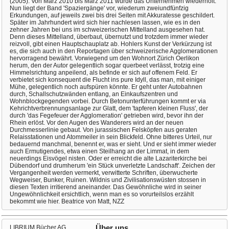
(2005). Von März 2010 bis März 2011 wurde das Unternehmen wiederholt.
Nun liegt der Band 'Spaziergänge' vor, wiederum zweiundfünfzig
Erkundungen, auf jeweils zwei bis drei Seiten mit Akkuratesse geschildert.
Später im Jahrhundert wird sich hier nachlesen lassen, wie es in den
zehner Jahren bei uns im schweizerischen Mittelland ausgesehen hat.
Denn dieses Mittelland, überbaut, übernutzt und trotzdem immer wieder
reizvoll, gibt einen Hauptschauplatz ab. Hohlers Kunst der Verkürzung ist
es, die sich auch in den Reportagen über schweizerische Agglomerationen
hervorragend bewährt. Vorwiegend um den Wohnort Zürich Oerlikon
herum, den der Autor gelegentlich sogar querbeet verlässt, trotzig eine
Himmelsrichtung anpeilend, als befinde er sich auf offenem Feld. Er
verbietet sich konsequent die Flucht ins pure Idyll, das man, mit einiger
Mühe, gelegentlich noch aufspüren könnte. Er geht unter Autobahnen
durch, Schallschutzwänden entlang, an Einkaufszentren und
Wohnblockgegenden vorbei. Durch Betonunterführungen kommt er via
Kehrichtverbrennungsanlage zur Glatt, dem 'tapferen kleinen Fluss', der
durch 'das Fegefeuer der Agglomeration' getrieben wird, bevor ihn der
Rhein erlöst. Vor den Augen des Wanderers wird an der neuen
Durchmesserlinie gebaut. Von jurassischen Felsköpfen aus geraten
Relaisstationen und Atommeiler in sein Blickfeld. Ohne bitteres Urteil, nur
bedauernd manchmal, benennt er, was er sieht. Und er sieht immer wieder
auch Ermutigendes, etwa einen Steilhang an der Limmat, in dem
neuerdings Eisvögel nisten. Oder er erreicht die alte Lazariterkirche bei
Dübendorf und drumherum 'ein Stück unverletzte Landschaft'. Zeichen der
Vergangenheit werden vermerkt, verwitterte Schriften, überwucherte
Wegweiser, Bunker, Ruinen. Wildnis und Zivilisationswüsten stossen in
diesen Texten irritierend aneinander. Das Gewöhnliche wird in seiner
Ungewöhnlichkeit ersichtlich, wenn man es so vorurteilslos erzählt
bekommt wie hier. Beatrice von Matt, NZZ
LIBRIUM Bücher AG
Über uns