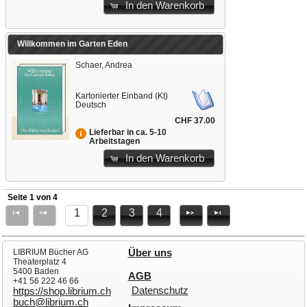
In den Warenkorb
Willkommen im Garten Eden
Schaer, Andrea
Kartonierter Einband (Kt)
Deutsch
CHF 37.00
Lieferbar in ca. 5-10
Arbeitstagen
In den Warenkorb
Seite 1 von 4
1
2
3
4
LIBRIUM Bücher AG
Über uns
Theaterplatz 4
5400 Baden
AGB
+41 56 222 46 66
Datenschutz
https://shop.librium.ch
buch@librium.ch