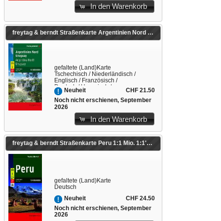
In den Warenkorb
freytag & berndt Straßenkarte Argentinien Nord - Uruguay 1:1,8 Mio. 1:1'800'000
gefaltete (Land)Karte
Tschechisch / Niederländisch /
Englisch / Französisch /
Deutsch / Ungarisch /
CHF 21.50
Neuheit
Italienisch / Polnisch /
Slowakisch / Spanisch
Noch nicht erschienen, September
2026
In den Warenkorb
freytag & berndt Straßenkarte Peru 1:1 Mio. 1:1'000'000
gefaltete (Land)Karte
Deutsch
CHF 24.50
Neuheit
Noch nicht erschienen, September
2026