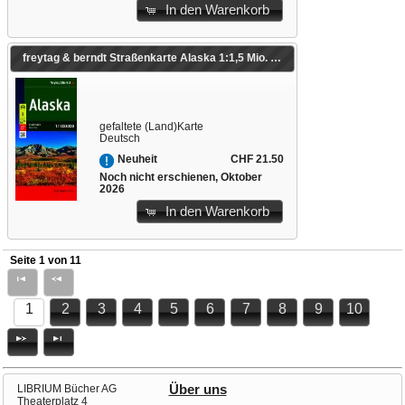
In den Warenkorb
freytag & berndt Straßenkarte Alaska 1:1,5 Mio. 1:1'500'000
gefaltete (Land)Karte
Deutsch
CHF 21.50
Neuheit
Noch nicht erschienen, Oktober
2026
In den Warenkorb
Seite 1 von 11
1
2
3
4
5
6
7
8
9
10
LIBRIUM Bücher AG
Über uns
Theaterplatz 4