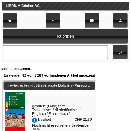
LIBRIUM Bücher AG
Rubriken
Nord- u. Südamerika
Es werden 82 von 1’189 vorhandenen Artikel angezeigt
freytag & berndt Straßenkarte Bolivien - Paraguay 1:1,8 Mio. 1:1'800'000
gefaltete (Land)Karte
Tschechisch / Niederländisch /
Englisch / Französisch /
Deutsch / Ungarisch /
CHF 21.50
Neuheit
Italienisch / Slowakisch
Noch nicht erschienen, September
2026