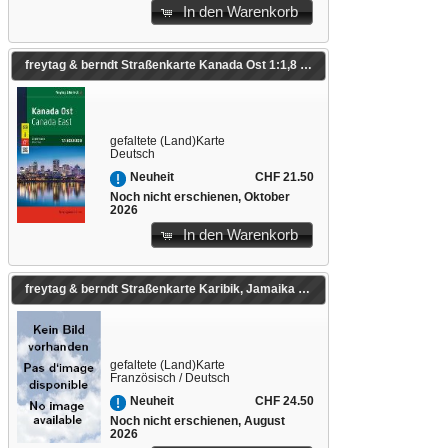
In den Warenkorb
freytag & berndt Straßenkarte Kanada Ost 1:1,8 Mio. 1:1'800'000
gefaltete (Land)Karte
Deutsch
CHF 21.50
Neuheit
Noch nicht erschienen, Oktober
2026
In den Warenkorb
freytag & berndt Straßenkarte Karibik, Jamaika - Haiti - Dominikanische Republik - Puerto Rico 1:1,8 Mio. 1:1'800'000
gefaltete (Land)Karte
Französisch / Deutsch
CHF 24.50
Neuheit
Noch nicht erschienen, August
2026