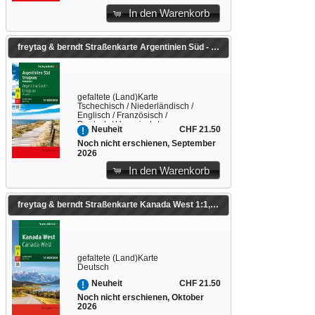
In den Warenkorb
freytag & berndt Straßenkarte Argentinien Süd - Uruguay 1:1,8 Mio. 1:1'800'000
gefaltete (Land)Karte
Tschechisch / Niederländisch /
Englisch / Französisch /
Deutsch / Ungarisch /
CHF 21.50
Neuheit
Italienisch / Slowakisch /
Spanisch
Noch nicht erschienen, September
2026
In den Warenkorb
freytag & berndt Straßenkarte Kanada West 1:1,8 Mio. 1:1'800'000
gefaltete (Land)Karte
Deutsch
CHF 21.50
Neuheit
Noch nicht erschienen, Oktober
2026