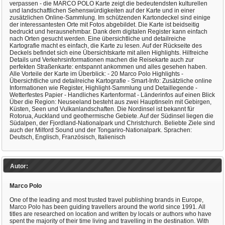
verpassen - die MARCO POLO Karte zeigt die bedeutendsten kulturellen
und landschaftlichen Sehenswürdigkeiten auf der Karte und in einer
zusätzlichen Online-Sammlung. Im schützenden Kartondeckel sind einige
der interessantesten Orte mit Fotos abgebildet. Die Karte ist beidseitig
bedruckt und herausnehmbar. Dank dem digitalen Register kann einfach
nach Orten gesucht werden. Eine übersichtliche und detailreiche
Kartografie macht es einfach, die Karte zu lesen. Auf der Rückseite des
Deckels befindet sich eine Übersichtskarte mit allen Highlights. Hilfreiche
Details und Verkehrsinformationen machen die Reisekarte auch zur
perfekten Straßenkarte: entspannt ankommen und alles gesehen haben.
Alle Vorteile der Karte im Überblick: - 20 Marco Polo Highlights -
Übersichtliche und detailreiche Kartografie - Smart-Info: Zusätzliche online
Informationen wie Register, Highlight-Sammlung und Detaillegende -
Wetterfestes Papier - Handliches Kartenformat - Länderinfos auf einen Blick
Über die Region: Neuseeland besteht aus zwei Hauptinseln mit Gebirgen,
Küsten, Seen und Vulkanlandschaften. Die Nordinsel ist bekannt für
Rotorua, Auckland und geothermische Gebiete. Auf der Südinsel liegen die
Südalpen, der Fjordland-Nationalpark und Christchurch. Beliebte Ziele sind
auch der Milford Sound und der Tongariro-Nationalpark. Sprachen:
Deutsch, Englisch, Französisch, Italienisch
Autor:
Marco Polo
One of the leading and most trusted travel publishing brands in Europe,
Marco Polo has been guiding travellers around the world since 1991. All
titles are researched on location and written by locals or authors who have
spent the majority of their time living and travelling in the destination. With