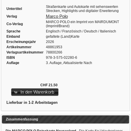
Straßenkarte und Autokarte mit sehenswerten
Untertitel
Strecken, Highlights und digitaler Erweiterung
Marco Polo
Verlag
MARCO POLO ein Imprint von MAIRDUMONT
Co-Verlag
(Imprint/Brand)
Sprache
Englisch / Französisch / Deutsch / Italienisch
Einband
gefaltete (Land)Karte
Erscheinungsjahr
2026
Artikelnummer
48861953
Verlagsartikelnummer
78800266
ISBN
978-3-575-02280-6
Auflage
3. Auflage, Aktualisierte Nach
CHF 21.50
In den Warenkorb
Lieferbar in 1-2 Arbeitstagen
Zusammenfassung