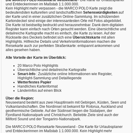
Die MARCO POLO Reisekarte Neuseeland
- Die Karte für Urlaubsplaner
und Entdeckerinnen im Maßstab 1:1.000.000.
Kein Highlight mehr verpassen - die MARCO POLO Karte zeigt die
bedeutendsten kulturellen und landschaftlichen
Sehenswürdigkeiten
auf
der Karte und in einer zusätzlichen Online-Sammlung. Im schützenden
Kartondeckel sind einige der interessantesten Orte mit Fotos abgebildet.
Die Karte ist beidseitig bedruckt und herausnehmbar. Dank dem digitalen
Register kann einfach nach Orten gesucht werden. Eine übersichtliche und
detailreiche Kartografie macht es einfach, die Karte zu lesen. Auf der
Rückseite des Deckels befindet sich eine
Übersichtskarte
mit allen
Highlights. Hilfreiche Details und Verkehrsinformationen machen die
Reisekarte auch zur perfekten Straßenkarte: entspannt ankommen und
alles gesehen haben.
Alle Vorteile der Karte im Überblick:
20 Marco Polo Highlights
Übersichtliche und detailreiche Kartografie
Smart-Info
: Zusätzliche online Informationen wie Register,
Highlight-Sammlung und Detaillegende
Wetterfestes Papier
Handliches Kartenformat
Länderinfos auf einen Blick
Über die Region:
Neuseeland besteht aus zwei Hauptinseln mit Gebirgen, Küsten, Seen und
Vulkanlandschaften. Die Nordinsel ist bekannt für Rotorua, Auckland und
geothermische Gebiete. Auf der Südinsel liegen die Südalpen, der
Fjordland-Nationalpark und Christchurch. Beliebte Ziele sind auch der
Milford Sound und der Tongariro-Nationalpark.
Die MARCO POLO Reisekarte Neuseeland - Die Karte für Urlaubsplaner
und Entdeckerinnen im Maßstab 1:1.000.000. Kein Highlight mehr