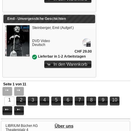
Emil - Unvergessliche Geschichten
Steinberger, Emil (Aufgef.)
DVD Video
Deutsch
CHF 29.00
Lieferbar in 1-2 Arbeitstagen
In den Warenkorb
Seite 1 von 11
1
2
3
4
5
6
7
8
9
10
LIBRIUM Bücher AG
Über uns
Theaterplatz 4