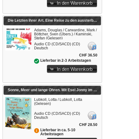
In den Warenkorb
Die Letzten ihrer Art. Eine Reise zu den aussterbenden Tieren unserer Erde
Adams, Douglas / Carwardine, Mark /
Böttcher, Sven (Übers.) / Kaminski,
Stefan (Gelesen)
Audio CD (CD/SACD) (CD)
Deutsch
CHF 36.50
Lieferbar in 2-3 Arbeitstagen
In den Warenkorb
Sonne, Meer und lange Ohren. Mit Esel Jonny im ausgebauten Bus zum Überwintern an die Atlantikküste
Lubkoll, Lotta / Lubkoll, Lotta
(Gelesen)
Audio CD (CD/SACD) (CD)
Deutsch
CHF 28.50
Lieferbar in ca. 5-10
Arbeitstagen