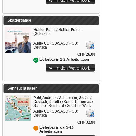
In den Warenkorb
Spaziergänge
Hohler, Franz / Hohler, Franz
(Gelesen)
Audio CD (CD/SACD) (CD)
Deutsch
CHF 26.00
Lieferbar in 1-2 Arbeitstagen
In den Warenkorb
Sehnsucht Italien
Pehl, Andreas / Schomann, Stefan /
Deutsch, Dorette / Kernert, Thomas /
Schlüter, Reinhard / Gaudlitz, Wolf /
Himmelstoß, Beate (Gelesen) / Euba,
Audio CD (CD/SACD) (CD)
Wolf (Gelesen)
Deutsch
CHF 32.90
Lieferbar in ca. 5-10
Arbeitstagen