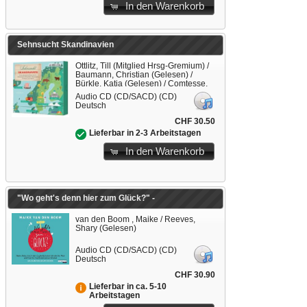
In den Warenkorb
Sehnsucht Skandinavien
Ottlitz, Till (Mitglied Hrsg-Gremium) /
Baumann, Christian (Gelesen) /
Bürkle, Katja (Gelesen) / Comtesse,
Rahel (Gelesen) / Cortis, Julia
Audio CD (CD/SACD) (CD)
(Gelesen)
Deutsch
CHF 30.50
Lieferbar in 2-3 Arbeitstagen
In den Warenkorb
"Wo geht's denn hier zum Glück?" -
van den Boom , Maike / Reeves,
Shary (Gelesen)
Audio CD (CD/SACD) (CD)
Deutsch
CHF 30.90
Lieferbar in ca. 5-10
Arbeitstagen