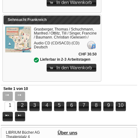
In den Warenkorb
Sehnsucht Frankreich
Grasberger, Thomas / Schuchmann,
Manfred / Ottlitz, Till / Singer, Francine
/ Baumann, Christian (Gelesen) /
Wostry, Axel (Gelesen) / Posch, Krista
Audio CD (CD/SACD) (CD)
(Gelesen) / Neubauer, Ilse (Gelesen)
Deutsch
CHF 30.50
Lieferbar in 2-3 Arbeitstagen
In den Warenkorb
Seite 1 von 10
1
2
3
4
5
6
7
8
9
10
LIBRIUM Bücher AG
Über uns
Theaterplatz 4