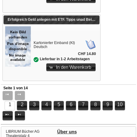
Erfolgreich Geld anlegen mit ETF. Tipps unad Beispiele aus der Praxis
Kartonierter Einband (Kt)
Deutsch
CHF 14.80
Lieferbar in 1-2 Arbeitstagen
In den Warenkorb
Seite 1 von 14
1
2
3
4
5
6
7
8
9
10
LIBRIUM Bücher AG
Über uns
Theaterplatz 4