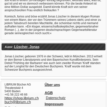
soll Kraft in einem 18-minütigen Vortrag begründen, weshalb alles, was ist,
gut ist und wir es dennoch verbessern können. Für die beste Antwort ist
eine Million Dollar ausgelobt. Damit könnte Kraft sich von seiner
anspruchsvollen Frau endlich freikaufen ?
Komisch, furios und böse erzählt Jonas Lüscher in diesem klugen Roman
von einem Mann, der vor den Trümmern seines Lebens steht, und einer zu
jedem Tabubruch bereiten Machtelite, die scheinbar nichts und niemand
aufhalten kann. »Ein kluger, wissenschaftsskeptischer, gegenwartsnaher
Roman (...), der in der jüngeren deutschsprachigen Gegenwartsliteratur
gerade seinesgleichen noch sucht.«
Lüscher, Jonas
Autor:
Jonas Lüscher, geboren 1976 in der Schweiz, lebt in München. 2013 erhielt
er den Berner Literaturpreis und den Bayerischen Kunstförderpreis. Sein
Debüt 'Frühling der Barbaren' wie auch sein zweiter Roman 'Kraft' standen
auf der Longlist für den Deutschen Buchpreis. 'Kraft' wurde mit dem
Schweizer Buchpreis ausgezeichnet.
LIBRIUM Bücher AG
Über uns
Theaterplatz 4
5400 Baden
AGB
+41 56 222 46 66
Datenschutz
https://shop.librium.ch
buch@librium.ch
Impressum