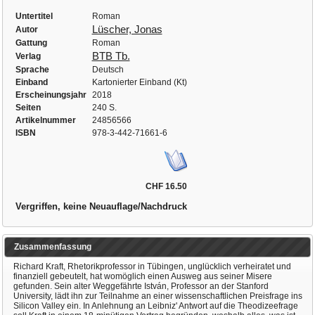
Untertitel
Roman
Lüscher, Jonas
Autor
Gattung
Roman
BTB Tb.
Verlag
Sprache
Deutsch
Einband
Kartonierter Einband (Kt)
Erscheinungsjahr
2018
Seiten
240 S.
Artikelnummer
24856566
ISBN
978-3-442-71661-6
CHF 16.50
Vergriffen, keine Neuauflage/Nachdruck
Zusammenfassung
Richard Kraft, Rhetorikprofessor in Tübingen, unglücklich verheiratet und
finanziell gebeutelt, hat womöglich einen Ausweg aus seiner Misere
gefunden. Sein alter Weggefährte István, Professor an der Stanford
University, lädt ihn zur Teilnahme an einer wissenschaftlichen Preisfrage ins
Silicon Valley ein. In Anlehnung an Leibniz' Antwort auf die Theodizeefrage