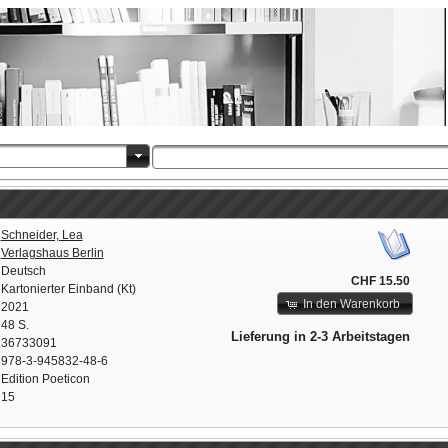
Schneider, Lea
Verlagshaus Berlin
Deutsch
CHF 15.50
Kartonierter Einband (Kt)
In den Warenkorb
2021
48 S.
Lieferung in 2-3 Arbeitstagen
36733091
978-3-945832-48-6
Edition Poeticon
15