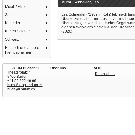
Autor:
Schneider, Lea
Musik / Filme
Lea Schneider (*1989 in Köln) lebt nach länge
Spiele
Übersetzung, aber am liebsten vermischt sie a
Übersetzungen von chinesischer Gegenwartsl
Kalender
eigenen Werke erhielt sie u.a. den Dresdner 
Karten / Globen
(2020).
Schweiz
Englisch und andere
Fremdsprachen
LIBRIUM Bücher AG
Über uns
AGB
Theaterplatz 4
Datenschutz
5400 Baden
+41 56 222 46 66
https://shop.librium.ch
buch@librium.ch