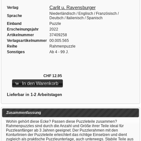
Carlit u. Ravensburger
Verlag
Niederländisch / Englisch / Französisch /
Sprache
Deutsch / Italienisch / Spanisch
Einband
Puzzle
Erscheinungsjahr
2022
Artikelnummer
37409258
Verlagsartikelnummer
00.005.565
Reihe
Rahmenpuzzle
Sonstiges
Ab 4 - 99 J.
CHF 12.95
In den Warenkorb
Lieferbar in 1-2 Arbeitstagen
Zusammenfassung
Wohin gehört diese Ecke? Passen diese Puzzleteile zusammen?
Rahmenpuzzles sind durch die Anzahl und Größe ihrer Teile ideal für
Puzzleanfänger ab 3 Jahren geeignet. Der Puzzlerahmen mit den
Konturlinien der Puzzleteile erleichtert das richtige Einsetzen und dient
zugleich als praktische Puzzleunterlage, auch unterwegs. Stabile Teile aus