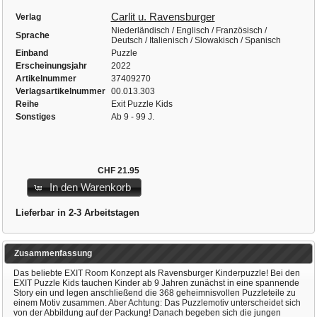
Carlit u. Ravensburger
Verlag
Niederländisch / Englisch / Französisch /
Sprache
Deutsch / Italienisch / Slowakisch / Spanisch
Einband
Puzzle
Erscheinungsjahr
2022
Artikelnummer
37409270
Verlagsartikelnummer
00.013.303
Reihe
Exit Puzzle Kids
Sonstiges
Ab 9 - 99 J.
CHF 21.95
In den Warenkorb
Lieferbar in 2-3 Arbeitstagen
Zusammenfassung
Das beliebte EXIT Room Konzept als Ravensburger Kinderpuzzle! Bei den
EXIT Puzzle Kids tauchen Kinder ab 9 Jahren zunächst in eine spannende
Story ein und legen anschließend die 368 geheimnisvollen Puzzleteile zu
einem Motiv zusammen. Aber Achtung: Das Puzzlemotiv unterscheidet sich
von der Abbildung auf der Packung! Danach begeben sich die jungen