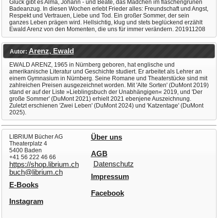
Glück gibt es Alma, Johann - und Beate, das Mädchen im flaschengrünen
Badeanzug. In diesen Wochen erlebt Frieder alles: Freundschaft und Angst,
Respekt und Vertrauen, Liebe und Tod. Ein großer Sommer, der sein
ganzes Leben prägen wird. Hellsichtig, klug und stets beglückend erzählt
Ewald Arenz von den Momenten, die uns für immer verändern. 201911208
Arenz, Ewald
Autor:
EWALD ARENZ, 1965 in Nürnberg geboren, hat englische und
amerikanische Literatur und Geschichte studiert. Er arbeitet als Lehrer an
einem Gymnasium in Nürnberg. Seine Romane und Theaterstücke sind mit
zahlreichen Preisen ausgezeichnet worden. Mit 'Alte Sorten' (DuMont 2019)
stand er auf der Liste »Lieblingsbuch der Unabhängigen« 2019, und 'Der
große Sommer' (DuMont 2021) erhielt 2021 ebenjene Auszeichnung.
Zuletzt erschienen 'Zwei Leben' (DuMont 2024) und 'Katzentage' (DuMont
2025).
LIBRIUM Bücher AG
Über uns
Theaterplatz 4
5400 Baden
AGB
+41 56 222 46 66
Datenschutz
https://shop.librium.ch
buch@librium.ch
Impressum
E-Books
Facebook
Instagram