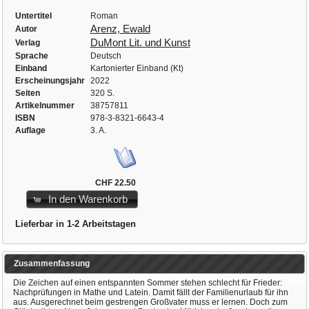
Untertitel
Roman
Arenz, Ewald
Autor
DuMont Lit. und Kunst
Verlag
Sprache
Deutsch
Einband
Kartonierter Einband (Kt)
Erscheinungsjahr
2022
Seiten
320 S.
Artikelnummer
38757811
ISBN
978-3-8321-6643-4
Auflage
3. A.
CHF 22.50
In den Warenkorb
Lieferbar in 1-2 Arbeitstagen
Zusammenfassung
Die Zeichen auf einen entspannten Sommer stehen schlecht für Frieder:
Nachprüfungen in Mathe und Latein. Damit fällt der Familienurlaub für ihn
aus. Ausgerechnet beim gestrengen Großvater muss er lernen. Doch zum