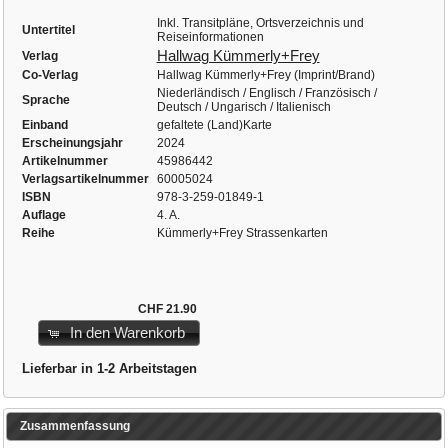
Inkl. Transitpläne, Ortsverzeichnis und
Untertitel
Reiseinformationen
Hallwag Kümmerly+Frey
Verlag
Co-Verlag
Hallwag Kümmerly+Frey (Imprint/Brand)
Niederländisch / Englisch / Französisch /
Sprache
Deutsch / Ungarisch / Italienisch
Einband
gefaltete (Land)Karte
Erscheinungsjahr
2024
Artikelnummer
45986442
Verlagsartikelnummer
60005024
ISBN
978-3-259-01849-1
Auflage
4. A.
Reihe
Kümmerly+Frey Strassenkarten
CHF 21.90
In den Warenkorb
Lieferbar in 1-2 Arbeitstagen
Zusammenfassung