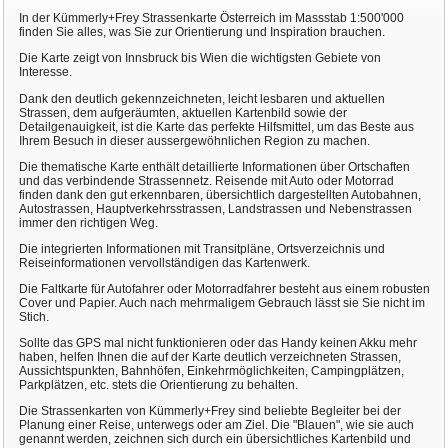
In der Kümmerly+Frey Strassenkarte Österreich im Massstab 1:500'000
finden Sie alles, was Sie zur Orientierung und Inspiration brauchen.
Die Karte zeigt von Innsbruck bis Wien die wichtigsten Gebiete von
Interesse.
Dank den deutlich gekennzeichneten, leicht lesbaren und aktuellen
Strassen, dem aufgeräumten, aktuellen Kartenbild sowie der
Detailgenauigkeit, ist die Karte das perfekte Hilfsmittel, um das Beste aus
Ihrem Besuch in dieser aussergewöhnlichen Region zu machen.
Die thematische Karte enthält detaillierte Informationen über Ortschaften
und das verbindende Strassennetz. Reisende mit Auto oder Motorrad
finden dank den gut erkennbaren, übersichtlich dargestellten Autobahnen,
Autostrassen, Hauptverkehrsstrassen, Landstrassen und Nebenstrassen
immer den richtigen Weg.
Die integrierten Informationen mit Transitpläne, Ortsverzeichnis und
Reiseinformationen vervollständigen das Kartenwerk.
Die Faltkarte für Autofahrer oder Motorradfahrer besteht aus einem robusten
Cover und Papier. Auch nach mehrmaligem Gebrauch lässt sie Sie nicht im
Stich.
Sollte das GPS mal nicht funktionieren oder das Handy keinen Akku mehr
haben, helfen Ihnen die auf der Karte deutlich verzeichneten Strassen,
Aussichtspunkten, Bahnhöfen, Einkehrmöglichkeiten, Campingplätzen,
Parkplätzen, etc. stets die Orientierung zu behalten.
Die Strassenkarten von Kümmerly+Frey sind beliebte Begleiter bei der
Planung einer Reise, unterwegs oder am Ziel. Die "Blauen", wie sie auch
genannt werden, zeichnen sich durch ein übersichtliches Kartenbild und