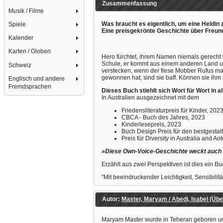
Zusammenfassung
Musik / Filme
Was braucht es eigentlich, um eine Heldin 
Spiele
Eine preisgekrönte Geschichte über Freundsc
Kalender
Karten / Globen
Hero fürchtet, ihrem Namen niemals gerecht 
Schule, er kommt aus einem anderen Land und
Schweiz
verstecken, wenn der fiese Mobber Rufus mal
gewonnen hat, sind sie baff. Können sie ih
Englisch und andere
Fremdsprachen
Dieses Buch stiehlt sich Wort für Wort in a
In Australien ausgezeichnet mit dem
Friedensliteraturpreis für Kinder, 202
CBCA - Buch des Jahres, 2023
Kinderlesepreis, 2023
Buch Design Preis für den bestgestal
Preis für Diversity in Australia and A
»Diese Own-Voice-Geschichte weckt auch d
Erzählt aus zwei Perspektiven ist dies ein B
"Mit beeindruckender Leichtigkeit, Sensibil
Autor:
Master, Maryam / Abedi, Isabel (Übe
Maryam Master wurde in Teheran geboren und k