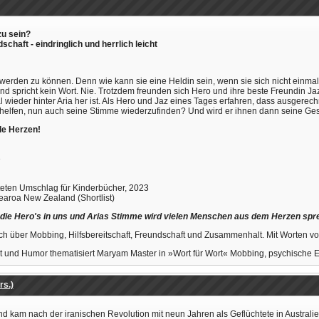
zu sein?
haft - eindringlich und herrlich leicht
werden zu können. Denn wie kann sie eine Heldin sein, wenn sie sich nicht einmal
 spricht kein Wort. Nie. Trotzdem freunden sich Hero und ihre beste Freundin J
 wieder hinter Aria her ist. Als Hero und Jaz eines Tages erfahren, dass ausgerec
m helfen, nun auch seine Stimme wiederzufinden? Und wird er ihnen dann seine Ge
lle Herzen!
3
teten Umschlag für Kinderbücher, 2023
otearoa New Zealand (Shortlist)
ie Hero's in uns und Arias Stimme wird vielen Menschen aus dem Herzen spr
uch über Mobbing, Hilfsbereitschaft, Freundschaft und Zusammenhalt. Mit Worten vo
ität und Humor thematisiert Maryam Master in »Wort für Wort« Mobbing, psychische
rs.)
am nach der iranischen Revolution mit neun Jahren als Geflüchtete in Australien 