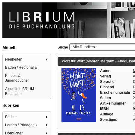
- Alle Rubriken -
Suche
Aktuell
Neuheiten
Wort für Wort (Master, Maryam / Abedi, Isab
Baden / Regionalia
Autor
M
Kinder- &
Verlag
A
Jugendbücher
Sprache
D
Einband
F
Aktuelle LIBRIUM-
Erscheinungsjahr
2
Buchtipps
Seiten
2
Artikelnummer
4
Rubriken
ISBN
9
Auflage
1
Bücher
Sonstiges
A
Lernen / Pädagogik
Hörbücher