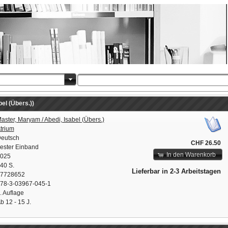
el (Übers.))
aster, Maryam / Abedi, Isabel (Übers.)
trium
eutsch
CHF 26.50
ester Einband
In den Warenkorb
025
40 S.
Lieferbar in 2-3 Arbeitstagen
7728652
78-3-03967-045-1
. Auflage
b 12 - 15 J.