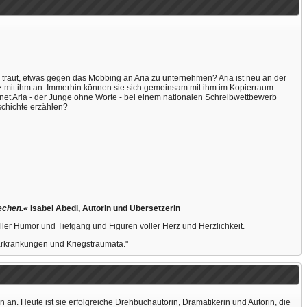
 traut, etwas gegen das Mobbing an Aria zu unternehmen? Aria ist neu an der
az mit ihm an. Immerhin können sie sich gemeinsam mit ihm im Kopierraum
hnet Aria - der Junge ohne Worte - bei einem nationalen Schreibwettbewerb
schichte erzählen?
echen.«
Isabel Abedi, Autorin und Übersetzerin
ller Humor und Tiefgang und Figuren voller Herz und Herzlichkeit.
 Erkrankungen und Kriegstraumata."
an. Heute ist sie erfolgreiche Drehbuchautorin, Dramatikerin und Autorin, die