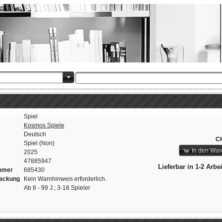
Spiel
Kosmos Spiele
Deutsch
CH
Spiel (Non)
In den War
2025
47885947
Lieferbar in 1-2 Arbe
ummer
685430
packung
Kein Warnhinweis erforderlich.
Ab 8 - 99 J.; 3-18 Spieler