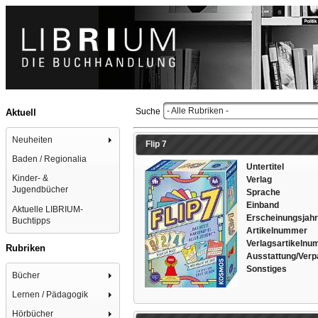
- Alle Rubriken -
Suche
Aktuell
Neuheiten
Flip 7
Baden / Regionalia
Untertitel
Kinder- &
Verlag
Jugendbücher
Sprache
Einband
Aktuelle LIBRIUM-
Erscheinungsjahr
Buchtipps
Artikelnummer
Verlagsartikeln
Rubriken
Ausstattung/Ver
Sonstiges
Bücher
Lernen / Pädagogik
Hörbücher