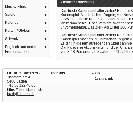
Zusammenfassung
Musik / Filme
Das beste Kartenspiel aller Zeiten! Reihum
Spiele
Kartenspiel. Mit einfachen Regeln, viel Ner
2025". Das beste Kartenspiel aller Zeiten! 
Kalender
Weitermachen? - Doch Vorsicht: Wer doppelte
unvorhersehbar. Das Ziel? Als Erster 200 Pu
Karten / Globen
Das beste Kartenspiel aller Zeiten! Reihum 
Schweiz
Kartenspiel machen. Mit einfachen Regeln vi
Zeiten! In diesem aufregenden Spiel sammeln
Englisch und andere
Dank cleverer Aktionskarten und der Chance 
von 3-18 Personen ab 8 Jahren. | 79 Zahlenk
Fremdsprachen
LIBRIUM Bücher AG
Über uns
AGB
Theaterplatz 4
Datenschutz
5400 Baden
+41 56 222 46 66
https://shop.librium.ch
buch@librium.ch