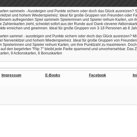
 Karten sammeln - Aussteigen und Punkte sichern oder doch das Glück ausreizen? 
venkitzel und hohem Wiederspielreiz. Ideal für große Gruppen von Freunden oder Fa
In diesem aufregenden Spiel sammeln Spielerinnen und Spieler reihum Karten, um i
 Zahlenkarten zieht, scheidet sofort aus der Runde aus! Dank cleverer Aktionskart
nkte erreichen und gewinnen. Ideal für große Gruppen von 3-18 Personen ab 8 Jah
Karten sammel - aussteigen und Punkte sichern oder doch das Glück ausreizen? Mit
el Nervenkitzel und hohem Wiederspielreiz. Ideal für große Gruppen von Freunden o
 Spielerinnen und Spieler reihum Karten, um ihre Punktzahl zu maximieren. Doch V
auf den begehrten "Flip 7" bleibt jede Partie spannend und unvorhersehbar. Das Z
arten, 9 Actionskarten, 6 Bonuskarten
Impressum
E-Books
Facebook
In