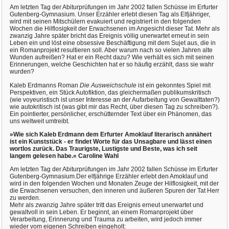
Am letzten Tag der Abiturprüfungen im Jahr 2002 fallen Schüsse im Erfurter
Gutenberg-Gymnasium. Unser Erzähler erlebt diesen Tag als Elfjähriger,
wird mit seinen Mitschülern evakuiert und registriert in den folgenden
Wochen die Hilflosigkeit der Erwachsenen im Angesicht dieser Tat. Mehr als
zwanzig Jahre später bricht das Ereignis völlig unerwartet erneut in sein
Leben ein und löst eine obsessive Beschäftigung mit dem Sujet aus, die in
ein Romanprojekt resultieren soll. Aber warum nach so vielen Jahren alte
Wunden aufreißen? Hat er ein Recht dazu? Wie verhält es sich mit seinen
Erinnerungen, welche Geschichten hat er so häufig erzählt, dass sie wahr
wurden?
Kaleb Erdmanns Roman
Die Ausweichschule
ist ein gekonntes Spiel mit
Perspektiven, ein Stück Autofiktion, das gleichermaßen publikumskritisch
(wie voyeuristisch ist unser Interesse an der Aufarbeitung von Gewalttaten?)
wie autokritisch ist (was gibt mir das Recht, über diesen Tag zu schreiben?).
Ein pointierter, persönlicher, erschütternder Text über ein Phänomen, das
uns weltweit umtreibt.
»Wie sich Kaleb Erdmann dem Erfurter Amoklauf literarisch annähert
ist ein Kunststück - er findet Worte für das Unsagbare und lässt einen
wortlos zurück. Das Traurigste, Lustigste und Beste, was ich seit
langem gelesen habe.« Caroline Wahl
Am letzten Tag der Abiturprüfungen im Jahr 2002 fallen Schüsse im Erfurter
Gutenberg-Gymnasium.Der elfjährige Erzähler erlebt den Amoklauf und
wird in den folgenden Wochen und Monaten Zeuge der Hilflosigkeit, mit der
die Erwachsenen versuchen, den inneren und äußeren Spuren der Tat Herr
zu werden.
Mehr als zwanzig Jahre später tritt das Ereignis erneut unerwartet und
gewaltvoll in sein Leben. Er beginnt, an einem Romanprojekt über
Verarbeitung, Erinnerung und Trauma zu arbeiten, wird jedoch immer
wieder vom eigenen Schreiben eingeholt: