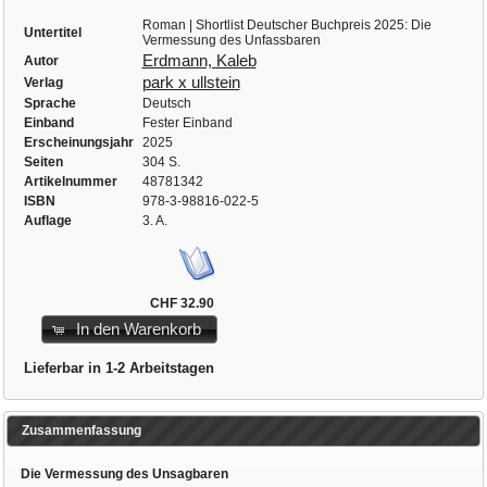
Roman | Shortlist Deutscher Buchpreis 2025: Die
Untertitel
Vermessung des Unfassbaren
Erdmann, Kaleb
Autor
park x ullstein
Verlag
Sprache
Deutsch
Einband
Fester Einband
Erscheinungsjahr
2025
Seiten
304 S.
Artikelnummer
48781342
ISBN
978-3-98816-022-5
Auflage
3. A.
CHF 32.90
In den Warenkorb
Lieferbar in 1-2 Arbeitstagen
Zusammenfassung
Die Vermessung des Unsagbaren