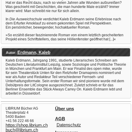
Hat er das Recht dazu, nach so vielen Jahren alte Wunden aufzureißen?
Was geschieht mit Geschichten, die man hunderte Male erzählt? Immer
klarer wird: Man schreibt nie nur für sich allein.
In
Die Ausweichschule
verdichtet Kaleb Erdmann seine Erlebnisse nach
dem Erfurter Amoklauf zu einem gekonnten Spiel mit Perspektiven.
Ein persönlicher, bewegender, hochaktueller Roman.
»So erzählt dieser faszinierende Roman von einem letztlich gescheiterten
Projekt eines Schriftstellers, das seine Höllenfenster geöffnet hat [...]«
Erdmann, Kaleb
Autor:
Kaleb Erdmann, Jahrgang 1991, studierte Literarisches Schreiben am
Deutschen Literaturinstitut Leipzig, sowie Soziologie und Politische Theorie
in München und Frankfurt am Main. Er war Finalist des open mike, wurde
für sein Theaterstück Unten für den Retzhofer Dramapreis nominiert und
war als Autor und Redakteur Teil verschiedener Fernseh- und
Unterhaltungsformate. Sein erster Roman wir sind pioniere wurde mit dem
Debütpreis der LitCologne ausgezeichnet. Zuletzt schrieb er für das
Berliner Ensemble das Stück Always Carrey On. Kaleb Erdmann lebt und
arbeitet in Düsseldorf.
LIBRIUM Bücher AG
Über uns
Theaterplatz 4
5400 Baden
AGB
+41 56 222 46 66
Datenschutz
https://shop.librium.ch
buch@librium.ch