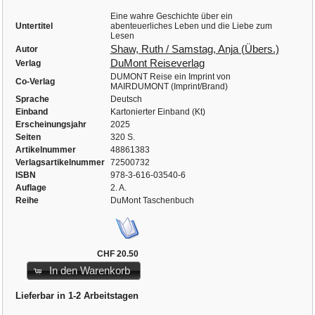
Eine wahre Geschichte über ein
Untertitel
abenteuerliches Leben und die Liebe zum
Lesen
Shaw, Ruth / Samstag, Anja (Übers.)
Autor
DuMont Reiseverlag
Verlag
DUMONT Reise ein Imprint von
Co-Verlag
MAIRDUMONT (Imprint/Brand)
Sprache
Deutsch
Einband
Kartonierter Einband (Kt)
Erscheinungsjahr
2025
Seiten
320 S.
Artikelnummer
48861383
Verlagsartikelnummer
72500732
ISBN
978-3-616-03540-6
Auflage
2. A.
Reihe
DuMont Taschenbuch
CHF 20.50
In den Warenkorb
Lieferbar in 1-2 Arbeitstagen