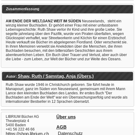
Zusammenfassung
AM ENDE DER WELT,
GANZ WEIT IM SÜDEN
Neuseelands,
steht ein
winzig kleiner Buchladen. Er gehört einer Frau mit einer unfassbaren
Lebensgeschichte: Ruth Shaw verlor ihr Kind und ihre große Liebe. Sie
segelte jahrelang über den Pazifik, wurde von Piraten überfallen, wegen
Glücksspiel verhaftet, war Streetworkerin und Köchin für einen Erzbischof.
Heute verkauft sie Bücher im abgelegenen Fiordland. Oder verschenkt sie.
In ihren Memoiren verwebt sie Anekdoten über die Menschen, die ihren
Buchladen besuchen, mit den bittersüßen Geschichten aus ihrem
abenteuerlichen Leben. Ein Buch über Trauer und Verlust, aber auch über
die Liebe - zum Leben, zur Welt der Bücher und zur Weite des Ozeans.
Shaw, Ruth / Samstag, Anja (Übers.)
Autor:
Ruth Shaw wurde 1946 in Christchurch geboren. Sie führt heute in
Manapouri, ganz im Süden von Neuseeland, gemeinsam mit ihrem Mann
Lance den kleinsten Buchladen des Landes. Ihr erstes Buch "Der
Buchladen am Ende der Welt" war ein Überraschungserfolg und wurde als
internationaler Bestseller in 12 Sprachen übersetzt.
LIBRIUM Bücher AG
Über uns
Theaterplatz 4
5400 Baden
AGB
+41 56 222 46 66
Datenschutz
https://shop.librium.ch