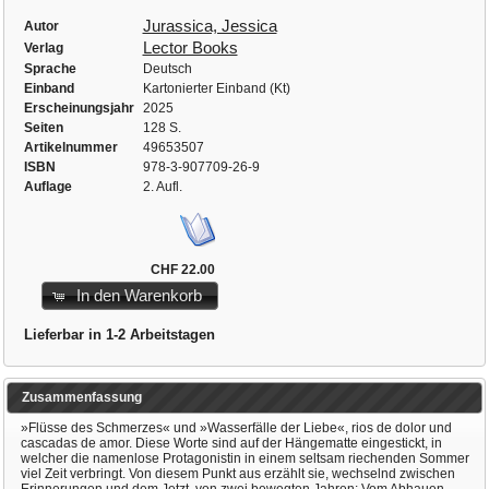
Jurassica, Jessica
Autor
Lector Books
Verlag
Sprache
Deutsch
Einband
Kartonierter Einband (Kt)
Erscheinungsjahr
2025
Seiten
128 S.
Artikelnummer
49653507
ISBN
978-3-907709-26-9
Auflage
2. Aufl.
CHF 22.00
In den Warenkorb
Lieferbar in 1-2 Arbeitstagen
Zusammenfassung
»Flüsse des Schmerzes« und »Wasserfälle der Liebe«, rios de dolor und
cascadas de amor. Diese Worte sind auf der Hängematte eingestickt, in
welcher die namenlose Protagonistin in einem seltsam riechenden Sommer
viel Zeit verbringt. Von diesem Punkt aus erzählt sie, wechselnd zwischen