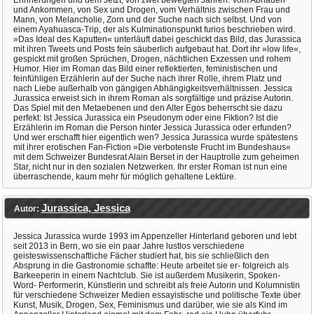
Erinnerungen und dem Jetzt, von zwei bewegten Jahren: Vom Abhauen
und Ankommen, von Sex und Drogen, vom Verhältnis zwischen Frau und
Mann, von Melancholie, Zorn und der Suche nach sich selbst. Und von
einem Ayahuasca-Trip, der als Kulminationspunkt furios beschrieben wird.
»Das Ideal des Kaputten« unterläuft dabei geschickt das Bild, das Jurassica
mit ihren Tweets und Posts fein säuberlich aufgebaut hat. Dort ihr »low life«,
gespickt mit großen Sprüchen, Drogen, nächtlichen Exzessen und rohem
Humor. Hier im Roman das Bild einer reflektierten, feministischen und
feinfühligen Erzählerin auf der Suche nach ihrer Rolle, ihrem Platz und
nach Liebe außerhalb von gängigen Abhängigkeitsverhältnissen. Jessica
Jurassica erweist sich in ihrem Roman als sorgfältige und präzise Autorin.
Das Spiel mit den Metaebenen und den Alter Egos beherrscht sie dazu
perfekt: Ist Jessica Jurassica ein Pseudonym oder eine Fiktion? Ist die
Erzählerin im Roman die Person hinter Jessica Jurassica oder erfunden?
Und wer erschafft hier eigentlich wen? Jessica Jurassica wurde spätestens
mit ihrer erotischen Fan-Fiction »Die verbotenste Frucht im Bundeshaus«
mit dem Schweizer Bundesrat Alain Berset in der Hauptrolle zum geheimen
Star, nicht nur in den sozialen Netzwerken. Ihr erster Roman ist nun eine
überraschende, kaum mehr für möglich gehaltene Lektüre.
Jurassica, Jessica
Autor:
Jessica Jurassica wurde 1993 im Appenzeller Hinterland geboren und lebt
seit 2013 in Bern, wo sie ein paar Jahre lustlos verschiedene
geisteswissenschaftliche Fächer studiert hat, bis sie schließlich den
Absprung in die Gastronomie schaffte: Heute arbeitet sie er- folgreich als
Barkeeperin in einem Nachtclub. Sie ist außerdem Musikerin, Spoken-
Word- Performerin, Künstlerin und schreibt als freie Autorin und Kolumnistin
für verschiedene Schweizer Medien essayistische und politische Texte über
Kunst, Musik, Drogen, Sex, Feminismus und darüber, wie sie als Kind im