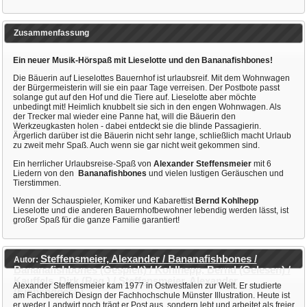
Zusammenfassung
Ein neuer Musik-Hörspaß mit Lieselotte und den Bananafishbones!
Die Bäuerin auf Lieselottes Bauernhof ist urlaubsreif. Mit dem Wohnwagen
der Bürgermeisterin will sie ein paar Tage verreisen. Der Postbote passt
solange gut auf den Hof und die Tiere auf. Lieselotte aber möchte
unbedingt mit! Heimlich knubbelt sie sich in den engen Wohnwagen. Als
der Trecker mal wieder eine Panne hat, will die Bäuerin den
Werkzeugkasten holen - dabei entdeckt sie die blinde Passagierin.
Ärgerlich darüber ist die Bäuerin nicht sehr lange, schließlich macht Urlaub
zu zweit mehr Spaß. Auch wenn sie gar nicht weit gekommen sind.
Ein herrlicher Urlaubsreise-Spaß von
Alexander Steffensmeier
mit 6
Liedern von den
Bananafishbones
und vielen lustigen Geräuschen und
Tierstimmen.
Wenn der Schauspieler, Komiker und Kabarettist
Bernd Kohlhepp
Lieselotte und die anderen Bauernhofbewohner lebendig werden lässt, ist
großer Spaß für die ganze Familie garantiert!
Steffensmeier, Alexander / Bananafishbones /
Autor:
Bananafishbones (Gespielt) / Kohlhepp, Bernd (Gelesen) /
Kauffels, Dirk (Reg.) / Steffensmeier, Alexander
Alexander Steffensmeier kam 1977 in Ostwestfalen zur Welt. Er studierte
(Einbandgest.)
am Fachbereich Design der Fachhochschule Münster Illustration. Heute ist
er weder Landwirt noch trägt er Post aus, sondern lebt und arbeitet als freier