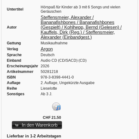
Hörspaß für Kinder ab 3 mit 6 Songs und vielen
Untertitel
Geräuschen
Steffensmeier, Alexander /
Bananafishbones / Bananafishbones
(Gespielt) / Kohlhepp, Bernd (Gelesen) /
Autor
Kauffels, Dirk (Reg.) / Steffensmeier,
Alexander (Einbandgest.)
Gattung
Musikaufnahme
Argon
Verlag
Sprache
Deutsch
Einband
Audio CD (CD/SACD) (CD)
Erscheinungsjahr
2026
Artikelnummer
50281218
ISBN
978-3-8398-4441-0
Auflage
2. Auflage, Ungekürzte Ausgabe
Reihe
Lieselotte
Sonstiges
Ab 3 J.
CHF 21.50
In den Warenkorb
Lieferbar in 1-2 Arbeitstagen