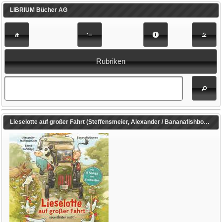
LIBRIUM Bücher AG
Rubriken
Lieselotte auf großer Fahrt (Steffensmeier, Alexander / Bananafishbones / Bananafishbones (Gespielt) / Kohlhepp, Bernd (Gelesen) / Kauffels, Dirk (Reg.) / Steffensmeier, Alexander (Einbandgest.))