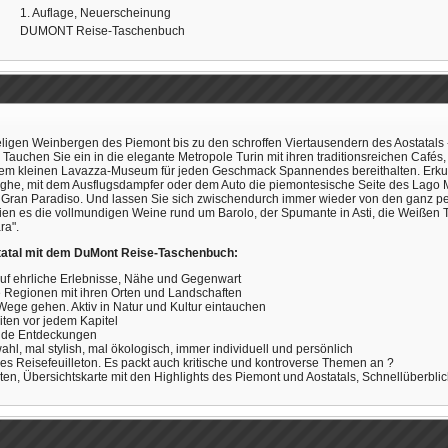
1. Auflage, Neuerscheinung
DUMONT Reise-Taschenbuch
eligen Weinbergen des Piemont bis zu den schroffen Viertausendern des Aostatals
r. Tauchen Sie ein in die elegante Metropole Turin mit ihren traditionsreichen Caf
em kleinen Lavazza-Museum für jeden Geschmack Spannendes bereithalten. Erkund
e, mit dem Ausflugsdampfer oder dem Auto die piemontesische Seite des Lago M
 Gran Paradiso. Und lassen Sie sich zwischendurch immer wieder von den ganz per
en es die vollmundigen Weine rund um Barolo, der Spumante in Asti, die Weißen Tr
ra".
statal mit dem DuMont Reise-Taschenbuch:
auf ehrliche Erlebnisse, Nähe und Gegenwart
e Regionen mit ihren Orten und Landschaften
Wege gehen. Aktiv in Natur und Kultur eintauchen
ten vor jedem Kapitel
ende Entdeckungen
ahl, mal stylish, mal ökologisch, immer individuell und persönlich
s Reisefeuilleton. Es packt auch kritische und kontroverse Themen an ?
ten, Übersichtskarte mit den Highlights des Piemont und Aostatals, Schnellüberbli