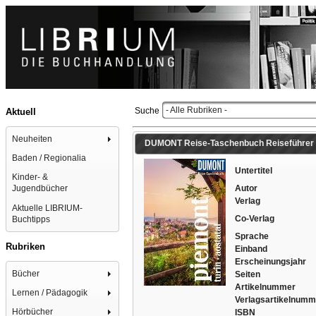
- Alle Rubriken -
Suche
Aktuell
Neuheiten
DUMONT Reise-Taschenbuch Reiseführer Pie
Baden / Regionalia
Untertitel
Kinder- &
Autor
Jugendbücher
Verlag
Aktuelle LIBRIUM-
Co-Verlag
Buchtipps
Sprache
Rubriken
Einband
Erscheinungsjahr
Bücher
Seiten
Artikelnummer
Lernen / Pädagogik
Verlagsartikelnumm
Hörbücher
ISBN