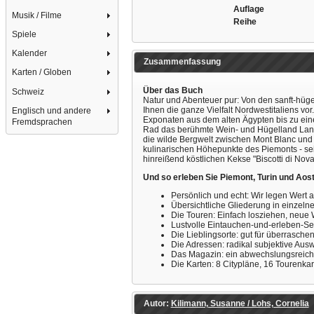
Auflage
Musik / Filme
Reihe
Spiele
Kalender
Zusammenfassung
Karten / Globen
Über das Buch
Schweiz
Natur und Abenteuer pur: Von den sanft-hüg
Ihnen die ganze Vielfalt Nordwestitaliens vo
Englisch und andere
Exponaten aus dem alten Ägypten bis zu ein
Fremdsprachen
Rad das berühmte Wein- und Hügelland Langh
die wilde Bergwelt zwischen Mont Blanc und
kulinarischen Höhepunkte des Piemonts - sei
hinreißend köstlichen Kekse "Biscotti di Nova
Und so erleben Sie Piemont, Turin und Ao
Persönlich und echt: Wir legen Wert 
Übersichtliche Gliederung in einzeln
Die Touren: Einfach losziehen, neue 
Lustvolle Eintauchen-und-erleben-Sei
Die Lieblingsorte: gut für überrasch
Die Adressen: radikal subjektive Ausw
Das Magazin: ein abwechslungsreiche
Die Karten: 8 Citypläne, 16 Tourenkar
Autor:
Kilimann, Susanne / Lohs, Cornelia