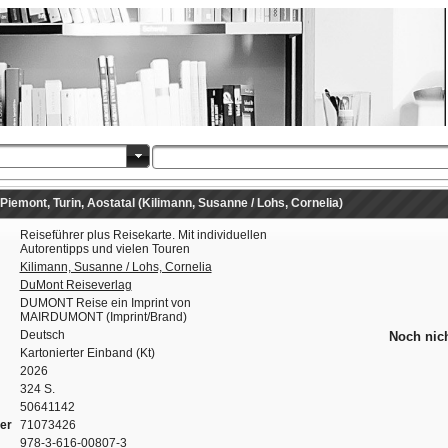
mont, Turin, Aostatal (Kilimann, Susanne / Lohs, Cornelia)
Reiseführer plus Reisekarte. Mit individuellen
Autorentipps und vielen Touren
Kilimann, Susanne / Lohs, Cornelia
DuMont Reiseverlag
DUMONT Reise ein Imprint von
MAIRDUMONT (Imprint/Brand)
Deutsch
Noch nic
Kartonierter Einband (Kt)
2026
324 S.
50641142
er
71073426
978-3-616-00807-3