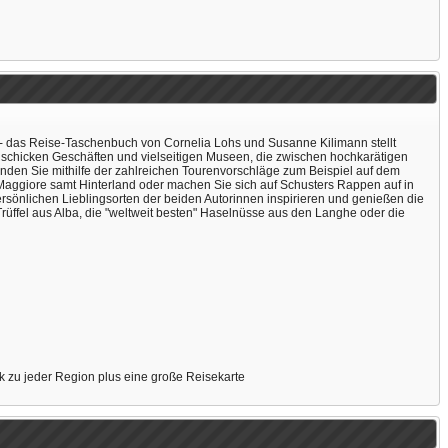
 - das Reise-Taschenbuch von Cornelia Lohs und Susanne Kilimann stellt
és, schicken Geschäften und vielseitigen Museen, die zwischen hochkarätigen
en Sie mithilfe der zahlreichen Tourenvorschläge zum Beispiel auf dem
aggiore samt Hinterland oder machen Sie sich auf Schusters Rappen auf in
sönlichen Lieblingsorten der beiden Autorinnen inspirieren und genießen die
üffel aus Alba, die "weltweit besten" Haselnüsse aus den Langhe oder die
ck zu jeder Region plus eine große Reisekarte