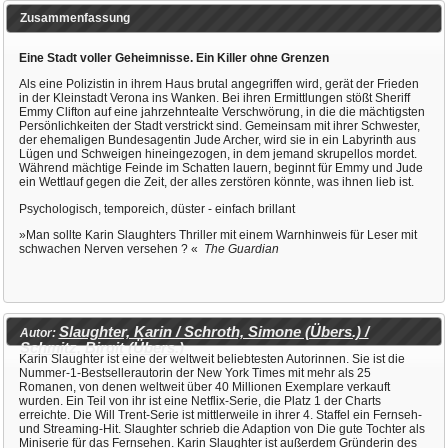
Zusammenfassung
Eine Stadt voller Geheimnisse. Ein Killer ohne Grenzen
Als eine Polizistin in ihrem Haus brutal angegriffen wird, gerät der Frieden
in der Kleinstadt Verona ins Wanken. Bei ihren Ermittlungen stößt Sheriff
Emmy Clifton auf eine jahrzehntealte Verschwörung, in die die mächtigsten
Persönlichkeiten der Stadt verstrickt sind. Gemeinsam mit ihrer Schwester,
der ehemaligen Bundesagentin Jude Archer, wird sie in ein Labyrinth aus
Lügen und Schweigen hineingezogen, in dem jemand skrupellos mordet.
Während mächtige Feinde im Schatten lauern, beginnt für Emmy und Jude
ein Wettlauf gegen die Zeit, der alles zerstören könnte, was ihnen lieb ist.
Psychologisch, temporeich, düster - einfach brillant
»Man sollte Karin Slaughters Thriller mit einem Warnhinweis für Leser mit
schwachen Nerven versehen ? «
The Guardian
Slaughter, Karin / Schroth, Simone (Übers.) /
Autor:
Schmitz, Birgit (Übers.)
Karin Slaughter ist eine der weltweit beliebtesten Autorinnen. Sie ist die
Nummer-1-Bestsellerautorin der New York Times mit mehr als 25
Romanen, von denen weltweit über 40 Millionen Exemplare verkauft
wurden. Ein Teil von ihr ist eine Netflix-Serie, die Platz 1 der Charts
erreichte. Die Will Trent-Serie ist mittlerweile in ihrer 4. Staffel ein Fernseh-
und Streaming-Hit. Slaughter schrieb die Adaption von Die gute Tochter als
Miniserie für das Fernsehen. Karin Slaughter ist außerdem Gründerin des