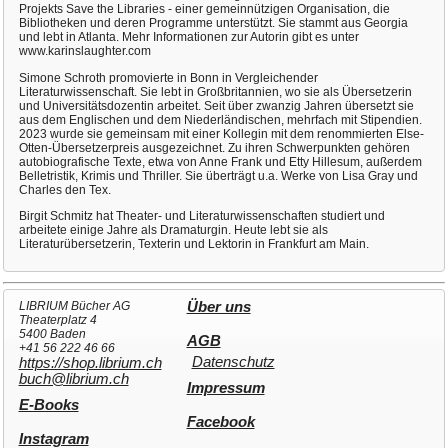
Projekts Save the Libraries - einer gemeinnützigen Organisation, die
Bibliotheken und deren Programme unterstützt. Sie stammt aus Georgia
und lebt in Atlanta. Mehr Informationen zur Autorin gibt es unter
www.karinslaughter.com
Simone Schroth promovierte in Bonn in Vergleichender
Literaturwissenschaft. Sie lebt in Großbritannien, wo sie als Übersetzerin
und Universitätsdozentin arbeitet. Seit über zwanzig Jahren übersetzt sie
aus dem Englischen und dem Niederländischen, mehrfach mit Stipendien.
2023 wurde sie gemeinsam mit einer Kollegin mit dem renommierten Else-
Otten-Übersetzerpreis ausgezeichnet. Zu ihren Schwerpunkten gehören
autobiografische Texte, etwa von Anne Frank und Etty Hillesum, außerdem
Belletristik, Krimis und Thriller. Sie überträgt u.a. Werke von Lisa Gray und
Charles den Tex.
Birgit Schmitz hat Theater- und Literaturwissenschaften studiert und
arbeitete einige Jahre als Dramaturgin. Heute lebt sie als
Literaturübersetzerin, Texterin und Lektorin in Frankfurt am Main.
LIBRIUM Bücher AG
Über uns
Theaterplatz 4
5400 Baden
AGB
+41 56 222 46 66
Datenschutz
https://shop.librium.ch
buch@librium.ch
Impressum
E-Books
Facebook
Instagram