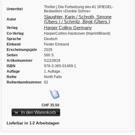
Thriller | Die Fortsetzung des #1 SPIEGEL-
Untertitel
Bestsellers »Dunkle Sühne«
Slaughter, Karin / Schroth, Simone
Autor
(Übers.) / Schmitz, Birgit (Übers.)
Harper Collins Germany
Verlag
Co-Verlag
HarperCollins Hardcover (Imprint/Brand)
Sprache
Deutsch
Einband
Fester Einband
Erscheinungsjahr
2026
Seiten
560 S.
Artikelnummer
51110819
ISBN
978-3-365-01469-1
Auflage
1. Auflage
Reihe
North Falls
Reihenbandnummer
02
CHF 35.50
In den Warenkorb
Lieferbar in 1-2 Arbeitstagen