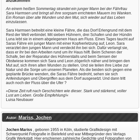
anzukommen
An einem heißen Sommertag strandet ein junger Mann bei der Fährfrau
Sara Harmsen und bringt all ihre sorgsam errichteten Mauern ins Wanken.
Ein Roman über alte Wunden und den Mut, sich wieder auf das Leben
einzulassen.
Sara Harmsen betreibt eine kleine Fähre, die das Dorf Erlengrund mit dem
Rest der Welt verbindet. Mit sieben Hühnern, drei Schafen und der Hündin
Luna lebt sie in einem abgelegenen Haus am Fluss. Eines Tages taucht auf
Saras Fähre ein junger Mann mit einer Kopfverletzung auf, Leon. Sara
verarztet den jungen Mann und versteckt ihn bei sich. Dafür verlangt sie,
dass er ihr bei den Arbeiten rund um ihr Haus hilft. Beim Scheren der
Schafe, bei der Reparatur des Hühnerstalls und beim Sensen der
Obstwiese kommen sich Sara und Leon zögerlich näher und bringen den
Mut auf, sich ihren alten Wunden zu stellen. Und sie teilen ihre Liebe zur
Natur und die Sorge um unseren Planeten. Als die beiden sich gegen eine
geplante Brücke wenden, die Saras Fähre bedroht, sehen sie sich
Anfeindungen und Übergriffen aus dem Dorf ausgesetzt. Und dann tritt
auch noch der Fluss über die Ufer ?
»Diese Zeit ruft nach Geschichten wie dieser. Stark und stärkend, voller
Lust am Leben. Große Empfehlung!«
Luisa Neubauer
Mariss, Jochen
Autor:
Jochen Mariss
, geboren 1955 in Köln, studierte Grafikdesign mit
Schwerpunkt Fotografie in Bielefeld und war Mitbegründer des Verlags
Grafik Werkstatt. Hier erschienen zahlreiche Gedichte und Fotografien von