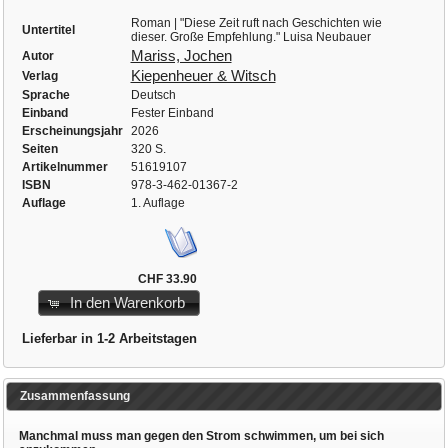
Roman | "Diese Zeit ruft nach Geschichten wie
Untertitel
dieser. Große Empfehlung." Luisa Neubauer
Mariss, Jochen
Autor
Kiepenheuer & Witsch
Verlag
Sprache
Deutsch
Einband
Fester Einband
Erscheinungsjahr
2026
Seiten
320 S.
Artikelnummer
51619107
ISBN
978-3-462-01367-2
Auflage
1. Auflage
CHF 33.90
In den Warenkorb
Lieferbar in 1-2 Arbeitstagen
Zusammenfassung
Manchmal muss man gegen den Strom schwimmen, um bei sich